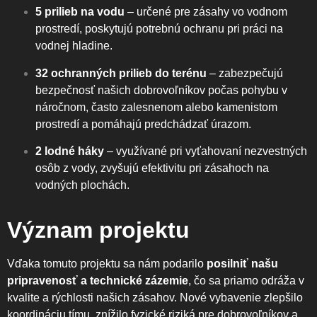
5 prilieb na vodu
– určené pre zásahy vo vodnom
prostredí, poskytujú potrebnú ochranu pri práci na
vodnej hladine.
32 ochranných prilieb do terénu
– zabezpečujú
bezpečnosť našich dobrovoľníkov počas pohybu v
náročnom, často zalesnenom alebo kamenistom
prostredí a pomáhajú predchádzať úrazom.
2 lodné háky
– využívané pri vyťahovaní nezvestných
osôb z vody, zvyšujú efektivitu pri zásahoch na
vodných plochách.
Význam projektu
Vďaka tomuto projektu sa nám podarilo
posilniť našu
pripravenosť a technické zázemie
, čo sa priamo odráža v
kvalite a rýchlosti našich zásahov. Nové vybavenie zlepšilo
koordináciu tímu, znížilo fyzické riziká pre dobrovoľníkov a