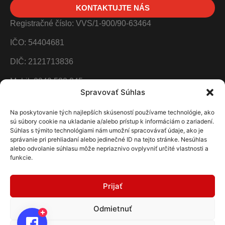
KONTAKTUJTE NÁS
Registračné číslo: VVS/1-900/90-63464
IČO: 54404681
DIČ: 2121713836
Mobil: 0949 520 245
Spravovať Súhlas
Email: info@ptv.sk
Na poskytovanie tých najlepších skúseností používame technológie, ako
Adresa: Prostějovská 4819/1, Prešov 080 01
sú súbory cookie na ukladanie a/alebo prístup k informáciám o zariadení.
Súhlas s týmito technológiami nám umožní spracovávať údaje, ako je
správanie pri prehliadaní alebo jedinečné ID na tejto stránke. Nesúhlas
alebo odvolanie súhlasu môže nepriaznivo ovplyvniť určité vlastnosti a
NA KÁVU
funkcie.
Podporiť nás môžete ľubovoľnou platbou na náš
transparentný účet. Každý finančný príspevok nám
Prijať
pomôže zlepšovať a skvalitňovať naše služby pre Vás.
Odmietnuť
SK20 0200 0000 0045 7818 0755