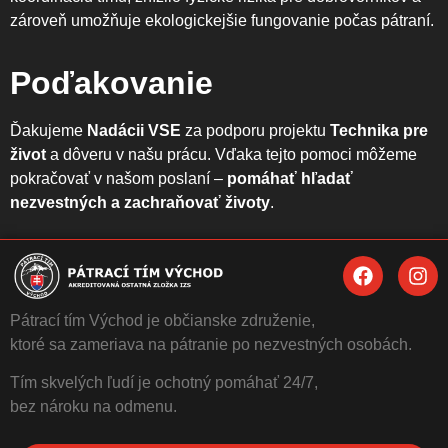
zároveň umožňuje ekologickejšie fungovanie počas pátraní.
Poďakovanie
Ďakujeme
Nadácii VSE
za podporu projektu
Technika pre
život
a dôveru v našu prácu. Vďaka tejto pomoci môžeme
pokračovať v našom poslaní –
pomáhať hľadať
nezvestných a zachraňovať životy
.
Pátrací tím Východ je občianske združenie,
ktoré sa zameriava na pátranie po nezvestných osobách.
Tím skvelých ľudí je ochotný pomáhať 24/7,
bez nároku na odmenu.